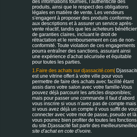
des informations fournies, l'authenticité des
[N°1186]
produits, ainsi que le respect des obligations
10000 cfa
légales en matière de vente. Les vendeurs
Savon
s'engagent à proposer des produits conformes
Thérapeutique
aux descriptions et à assurer un service après-
100% naturel
vente réactif, tandis que les acheteurs bénéficien
de garanties claires, incluant le droit de
rétractation et le remboursement en cas de non-
conformité. Toute violation de ces engagements
pourra entraîner des sanctions, assurant ainsi
une expérience d'achat sécurisée et équitable
pour toutes les parties.
1.Faire des achats sur djassacité.com|
Djassacit
est une vitrine offert à votre ville pour vous
permettre de faire des achats avec facilité étant
assis dans votre salon avec votre famille-Vous
pouvez déjà parcourir les articles disponibles;
mais pour passer une commande il faut d'abord
vous inscrire si vous n'avez pas de compte mais
si vous avez déjà un compte il vous suffit de vou
connecter avec votre mot de passe, pseudo et là
vous pourrez bien profiter de toutes les fonctions
du site.Djassacité fait partir des meilleurs
meilleu
site d'achat en cote d'ivoire.