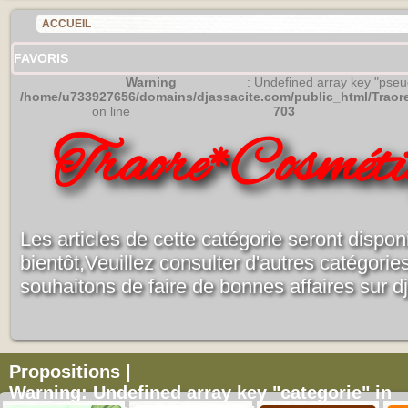
ACCUEIL
FAVORIS
Warning
: Undefined array key "pse
/home/u733927656/domains/djassacite.com/public_html/Trao
on line
703
Traore*Cosméti
Les articles de cette catégorie seront dispon
bientôt,Veuillez consulter d'autres catégori
souhaitons de faire de bonnes affaires sur d
Propositions |
Warning
: Undefined array key "categorie" in