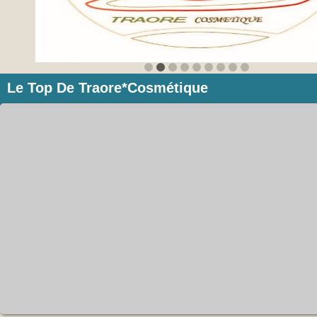
?>
Le Top De Traore*Cosmétique