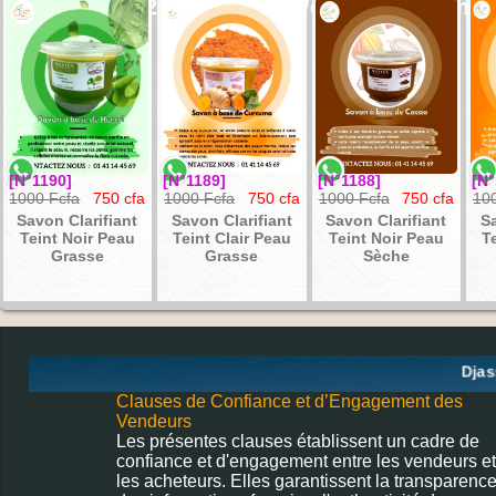
/home/u733927656/domains/djassacite.com/p
on line
996
[N°1190]
[N°1189]
[N°1188]
[N°
1000 Fcfa
750 cfa
1000 Fcfa
750 cfa
1000 Fcfa
750 cfa
10
Savon Clarifiant
Savon Clarifiant
Savon Clarifiant
Sa
Teint Noir Peau
Teint Clair Peau
Teint Noir Peau
T
Grasse
Grasse
Sèche
Djass
Clauses de Confiance et d’Engagement des
Vendeurs
Les présentes clauses établissent un cadre de
confiance et d'engagement entre les vendeurs et
les acheteurs. Elles garantissent la transparenc