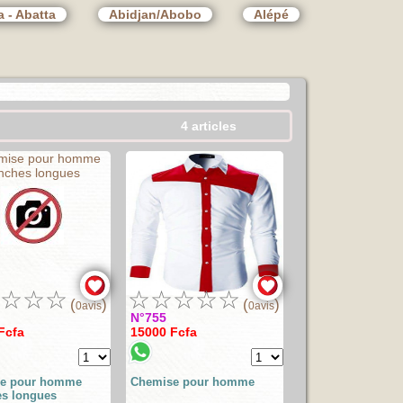
 - Abatta
Abidjan/Abobo
Alépé
4 articles
☆
☆
☆
☆
☆
☆
☆
☆
(
)
(
)
0avis
0avis
N°755
Fcfa
15000 Fcfa
e pour homme
Chemise pour homme
s longues