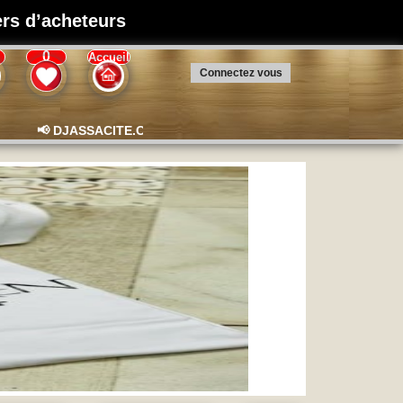
iers d’acheteurs
0
Accueil
Connectez vous
📢 DJASSACITE.COM – La plateforme de boutique en ligne à se