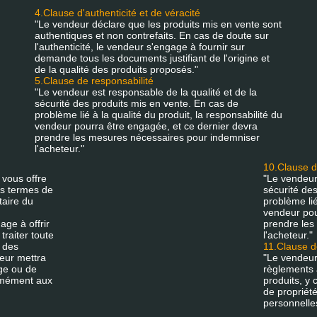
4.Clause d'authenticité et de véracité
"Le vendeur déclare que les produits mis en vente sont
authentiques et non contrefaits. En cas de doute sur
l'authenticité, le vendeur s'engage à fournir sur
demande tous les documents justifiant de l'origine et
de la qualité des produits proposés."
5.Clause de responsabilité
"Le vendeur est responsable de la qualité et de la
sécurité des produits mis en vente. En cas de
problème lié à la qualité du produit, la responsabilité du
vendeur pourra être engagée, et ce dernier devra
prendre les mesures nécessaires pour indemniser
l'acheteur."
10.Clause d
 vous offre
"Le vendeur 
les termes de
sécurité de
taire du
problème lié
vendeur pou
ge à offrir
prendre les
traiter toute
l'acheteur."
à des
11.Clause d
eur mettra
"Le vendeur 
ge ou de
règlements 
ormément aux
produits, y 
de propriété
personnelle