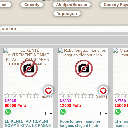
djan
Cocody
Abidjan/Bouake
Cocody Faya
Yopougon
ACCUEIL
☆
☆
☆
☆
☆
☆
☆
☆
☆
☆
☆
☆
(
)
(
)
0avis
0avis
N°965
N°833
N°759
80000 Fcfa
12000 Fcfa
15000 
LE KENTÉ (AUTREMENT
Robe longue, manches
Chemis
NOMMÉ KITA), LE PAGNE
longues élégant hijab
manche