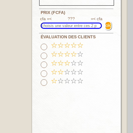
PRIX (FCFA)
cfa =<
???
=< cfa
ÉVALUATION DES CLIENTS
☆
☆
☆
☆
☆
☆
☆
☆
☆
☆
☆
☆
☆
☆
☆
☆
☆
☆
☆
☆
☆
☆
☆
☆
☆