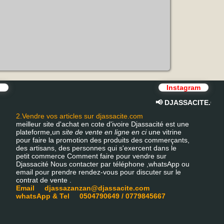
pp
Instagram
📢 DJASSACITE.COM – L
2.Vendre vos articles sur djassacite.com
meilleur site d'achat en cote d'ivoire Djassacité est une
plateforme,un
site de vente en ligne en ci
une vitrine
pour faire la promotion des produits des commerçants,
des artisans, des personnes qui s'exercent dans le
petit commerce Comment faire pour vendre sur
Djassacité Nous contacter par téléphone ,whatsApp ou
email pour prendre rendez-vous pour discuter sur le
contrat de vente .
Email djassazanzan@djassacite.com
whatsApp & Tel 0504790649 / 0779845667