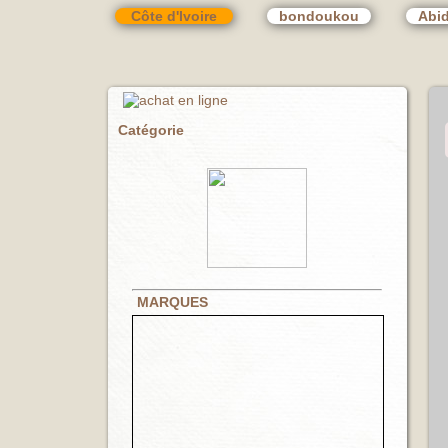
Côte d'Ivoire
bondoukou
Abi
Catégorie
MARQUES