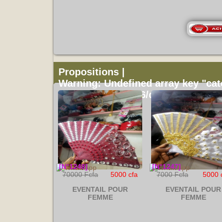
Propositions |
Warning
: Undefined array key "cat
/home/u733927656/domains/djassa
[N°1248]
[N°1247]
70000 Fcfa
5000 cfa
7000 Fcfa
5000 
EVENTAIL POUR
EVENTAIL POUR
FEMME
FEMME