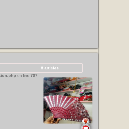
8 articles
tion.php
on line
707