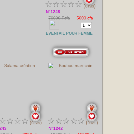
☆
☆
☆
☆
☆
(
)
0avis
N°1248
70000 Fcfa
5000 cfa
EVENTAIL POUR FEMME
☆
☆
☆
☆
☆
☆
☆
☆
☆
(
)
(
)
0avis
0avis
243
N°1242