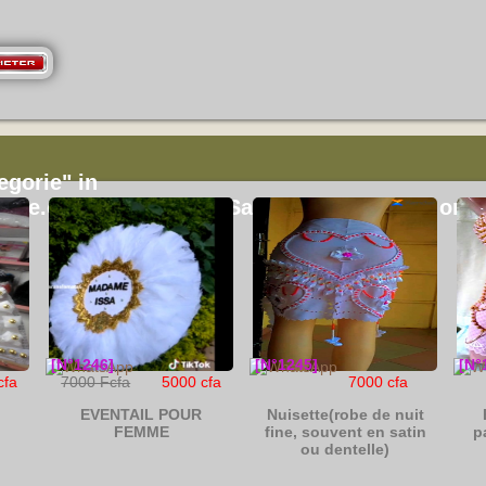
egorie" in
cite.com/public_html/Salamacreation.php
on l
[N°1246]
[N°1245]
[N°
cfa
7000 Fcfa
5000 cfa
7000 cfa
EVENTAIL POUR
Nuisette(robe de nuit
FEMME
fine, souvent en satin
p
ou dentelle)