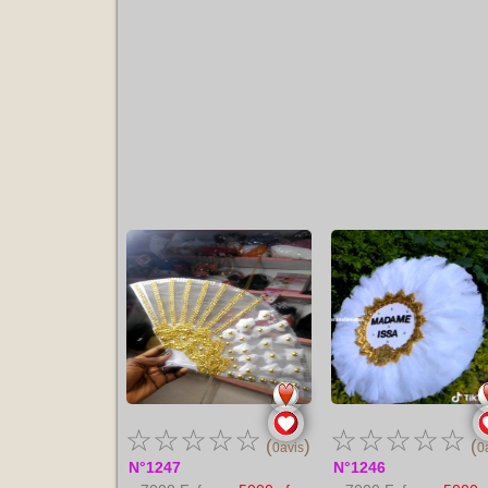
☆
☆
☆
☆
☆
☆
☆
☆
☆
☆
(
)
(
0avis
0
N°1247
N°1246