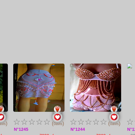
☆
☆
☆
☆
☆
☆
☆
☆
☆
☆
☆
)
(
)
(
)
avis
0avis
0avis
N°1245
N°1244
N°1