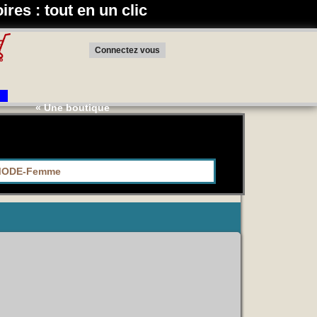
res : tout en un clic
Connectez vous
« Une boutique pensée pour vous : habits islamiques, acces
ODE-Femme