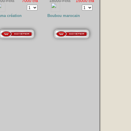
00 Fcfa
7000 cfa
18000 Fcfa
15000 cfa
ama création
Boubou marocain