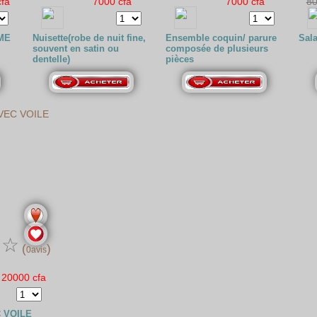
cfa
7000 cfa
7000 cfa
80
ME
Nuisette(robe de nuit fine,
Ensemble coquin/ parure
Sal
souvent en satin ou
composée de plusieurs
dentelle)
pièces
☆
☆
(
)
0avis
20000 cfa
 VOILE