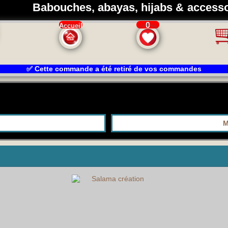
Babouches, abayas, hijabs & accessoi
0
Accueil
✅ Cette commande a été retiré de vos commandes
M
MENTS