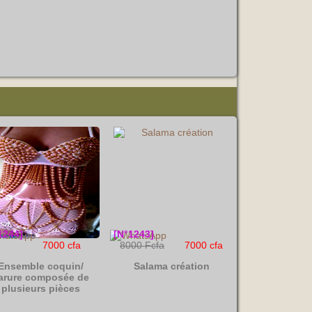
ine
1001
1244]
[N°1243]
7000 cfa
8000 Fcfa
7000 cfa
Ensemble coquin/
Salama création
arure composée de
plusieurs pièces