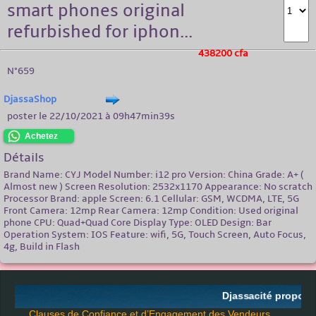
smart phones original
refurbished for iphon...
438200 cfa
N°659
DjassaShop
poster le 22/10/2021 à 09h47min39s
Achetez
Détails
Brand Name: CYJ Model Number: i12 pro Version: China Grade: A+ (
Almost new ) Screen Resolution: 2532x1170 Appearance: No scratch
Processor Brand: apple Screen: 6.1 Cellular: GSM, WCDMA, LTE, 5G
Front Camera: 12mp Rear Camera: 12mp Condition: Used original
phone CPU: Quad+Quad Core Display Type: OLED Design: Bar
Operation System: IOS Feature: wifi, 5G, Touch Screen, Auto Focus,
4g, Build in Flash
Djassacité propose 
Clauses de Confiance et d’Engagement des Vendeurs