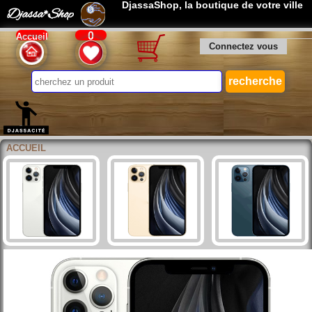
DjassaShop, la boutique de votre ville
Djassa*Shop
0
Accueil
Connectez vous
ACCUEIL