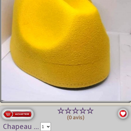
☆
☆
☆
☆
☆
(0 avis)
Chapeau ...