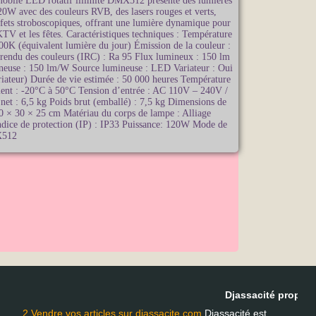
mobile LED rotatif illimité DMX512 présente des lumières
20W avec des couleurs RVB, des lasers rouges et verts,
ffets stroboscopiques, offrant une lumière dynamique pour
 KTV et les fêtes. Caractéristiques techniques : Température
00K (équivalent lumière du jour) Émission de la couleur :
rendu des couleurs (IRC) : Ra 95 Flux lumineux : 150 lm
ineuse : 150 lm/W Source lumineuse : LED Variateur : Oui
iateur) Durée de vie estimée : 50 000 heures Température
ent : -20°C à 50°C Tension d’entrée : AC 110V – 240V /
et : 6,5 kg Poids brut (emballé) : 7,5 kg Dimensions de
30 × 30 × 25 cm Matériau du corps de lampe : Alliage
dice de protection (IP) : IP33 Puissance: 120W Mode de
X512
Djassacité propose
2.Vendre vos articles sur djassacite.com
Djassacité est