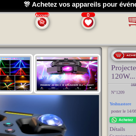
🎊 Achetez vos appareils pour évén
0
Accueil
Projecte
120W...
16
N°1209
Yeshuastore
poster le 14/
Achetez
Détails