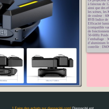
Ce projecteur 
à faisceau de 1
ainsi que des e
les scènes, les
de couleur : 60
RVB Indice de 
Efficacité lum
(compatible var
de fonctionnem
50-60Hz Poids n
l’emballage : 
d’aluminium In
contrôle : DM
1.Faire des achats sur djassacité.com|
Djassacité est