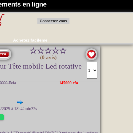
ements en ligne
Connectez vous
Achetez facilement en ligne vos appareils pour l’événementie
☆
☆
☆
☆
☆
(0 avis)
ur Tête mobile Led rotative
0000 Fcfa
145000 cfa
08/2025 à 18h42min32s