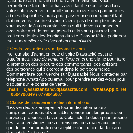
Djassacité est une vitrine offert à votre ville pour vous
permettre de faire des achats avec facilité étant assis dans
votre salon avec votre famille-Vous pouvez déjà parcourir les
articles disponibles; mais pour passer une commande il faut
d'abord vous inscrire si vous n'avez pas de compte mais si
vous avez déjà un compte il vous suffit de vous connecter
avec votre mot de passe, pseudo et là vous pourrez bien
profiter de toutes les fonctions du site.Djassacité fait partir des
meilleurs
meilleur site d'achat en cote d'ivoire.
2.Vendre vos articles sur djassacite.com
meilleur site d'achat en cote d'ivoire Djassacité est une
plateforme,un
site de vente en ligne en ci
une vitrine pour faire
la promotion des produits des commerçants, des artisans,
des personnes qui s'exercent dans le petit commerce
Comment faire pour vendre sur Djassacité Nous contacter par
téléphone ,whatsApp ou email pour prendre rendez-vous pour
discuter sur le contrat de vente .
Email djassazanzan@djassacite.com whatsApp & Tel
0504790649 / 0779845667
3.Clause de transparence des informations
"Les vendeurs s'engagent à fournir des informations
complètes, exactes et vérifiables concernant les produits ou
services proposés à la vente. Cela inclut la description précise
des caractéristiques, des dimensions, des matériaux, ainsi
que de toute information susceptible d'influencer la décision
d'achat de l'acheteur."