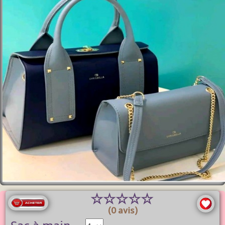
☆
☆
☆
☆
☆
(0 avis)