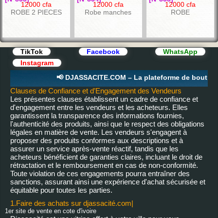
12000 cfa
12000 cfa
12000 cfa
ROBE 2 PIECES
Robe manches
ROBE
MANCHES
longues
LONGUES AVEC
HIDJAB
TikTok
Facebook
WhatsApp
Instagram
📢 DJASSACITE.COM – La plateforme de boutique e
Clauses de Confiance et d’Engagement des Vendeurs
Les présentes clauses établissent un cadre de confiance et
d'engagement entre les vendeurs et les acheteurs. Elles
garantissent la transparence des informations fournies,
l'authenticité des produits, ainsi que le respect des obligations
[N°849]
[N°845]
[N°844]
légales en matière de vente. Les vendeurs s'engagent à
12500 cfa
12000 cfa
12000 cfa
proposer des produits conformes aux descriptions et à
Sacs a main pour
Robe à manches
Robe manches
DjassaShop
assurer un service après-vente réactif, tandis que les
femme
longues avec bande
longues
acheteurs bénéficient de garanties claires, incluant le droit de
à broderies
rétractation et le remboursement en cas de non-conformité.
Toute violation de ces engagements pourra entraîner des
sanctions, assurant ainsi une expérience d'achat sécurisée et
équitable pour toutes les parties.
1.Faire des achats sur djassacité.com|
1er site de vente en cote d'ivoire