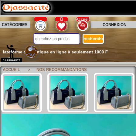
👉 Créez Votre Boutique en Ligne et
Commencez à Vendre avec Djassacit
0
Accueil
CATÉGORIES
CONNEXION
teforme de boutique en ligne à seulement 1000 FCFA/mois ! Comme
ACCUEIL
> NOS RECOMMANDATIONS