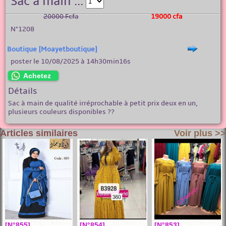
Sac à main ...
20000 Fcfa
19000 cfa
N°1208
Boutique [Moayetboutique]
poster le 10/08/2025 à 14h30min16s
Achetez
Détails
Sac à main de qualité irréprochable à petit prix deux en un,
plusieurs couleurs disponibles ??
Articles similaires
Voir plus >>
[N°855]
[N°854]
[N°853]